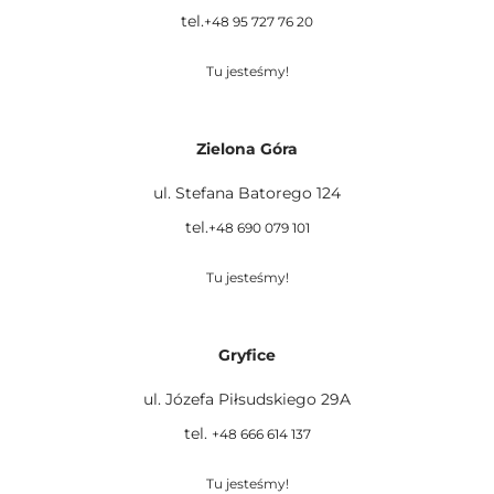
tel.
+48 95 727 76 20
Tu jesteśmy!
Zielona Góra
ul. Stefana Batorego 124
tel.
+48 690 079 101
Tu jesteśmy!
Gryfice
ul. Józefa Piłsudskiego 29A
tel.
+48 666 614 137
Tu jesteśmy!