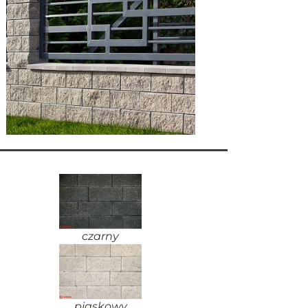
czarny
piaskowy