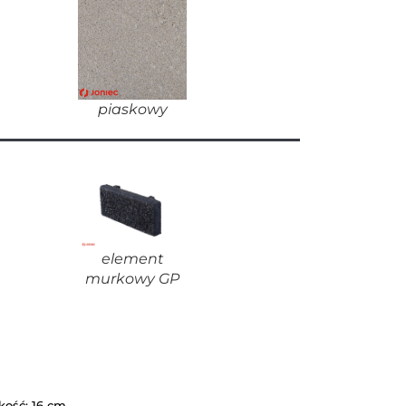
piaskowy
element
murkowy GP
ość: 16 cm