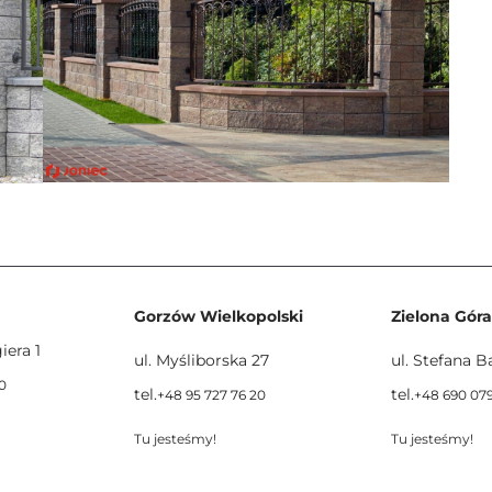
Gorzów Wielkopolski
Zielona Góra
iera 1
ul. Myśliborska 27
ul. Stefana 
0
tel.
tel.
+48 95 727 76 20
+48 690 079
Tu jesteśmy!
Tu jesteśmy!