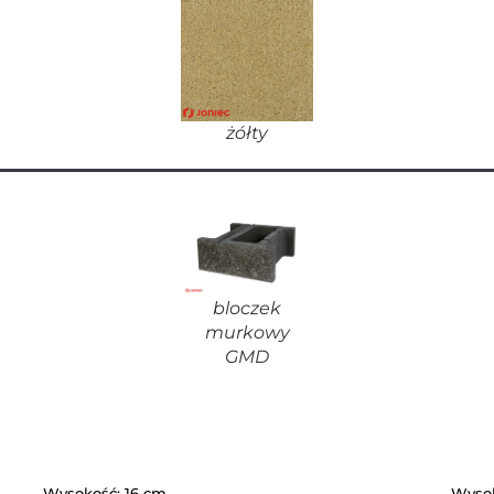
żółty
bloczek
murkowy
GMD
Wysokość: 16 cm
Wysok