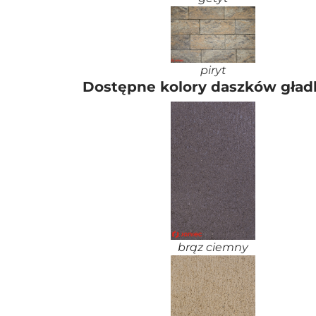
piryt
Dostępne kolory daszków gład
brąz ciemny