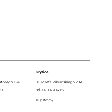
Gryfice
Batorego 124
ul. Józefa Piłsudskiego 29A
tel.
 101
+48 666 614 137
Tu jesteśmy!