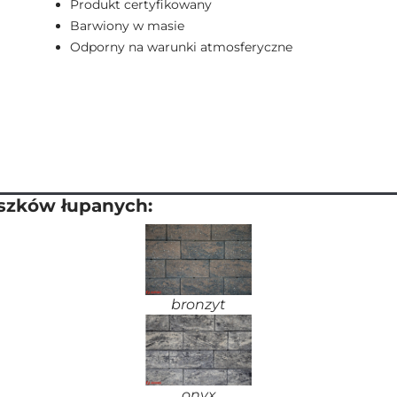
Produkt certyfikowany
Barwiony w masie
Odporny na warunki atmosferyczne
aszków łupanych:
bronzyt
onyx