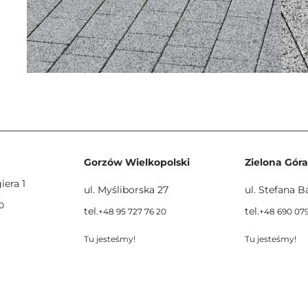
Gorzów Wielkopolski
Zielona Góra
iera 1
ul. Myśliborska 27
ul. Stefana 
0
tel.
tel.
+48 95 727 76 20
+48 690 079
Tu jesteśmy!
Tu jesteśmy!