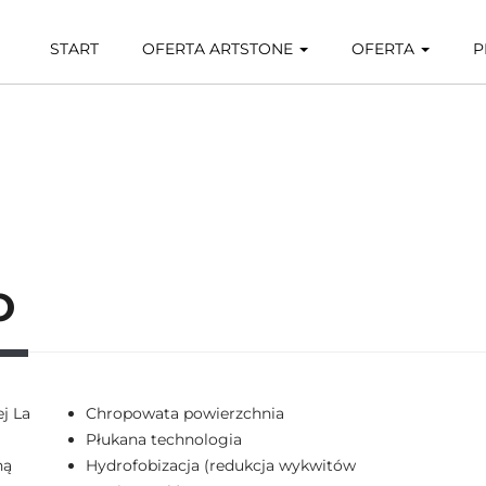
START
OFERTA ARTSTONE
OFERTA
P
O
j La
Chropowata powierzchnia
Płukana technologia
ną
Hydrofobizacja (redukcja wykwitów