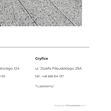
Gryfice
Batorego 124
ul. Józefa Piłsudskiego 29A
tel.
 101
+48 666 614 137
Tu jesteśmy!
Realizacja:
Virtualnetia
.com