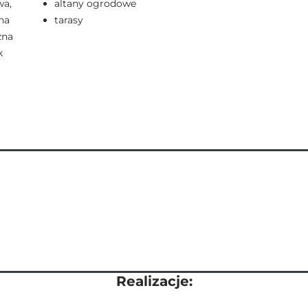
wa,
altany ogrodowe
na
tarasy
żna
k
Realizacje: