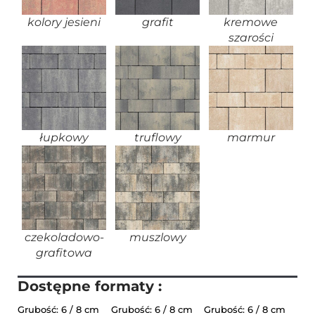
kolory jesieni
grafit
kremowe
szarości
łupkowy
truflowy
marmur
czekoladowo-
muszlowy
grafitowa
Dostępne formaty :
Grubość: 6 / 8 cm
Grubość: 6 / 8 cm
Grubość: 6 / 8 cm