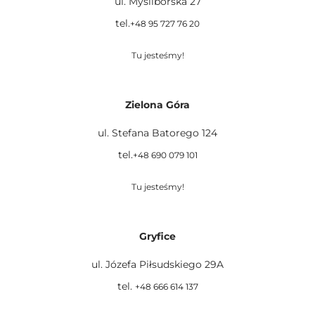
ul. Myśliborska 27
tel.
+48 95 727 76 20
Tu jesteśmy!
Zielona Góra
ul. Stefana Batorego 124
tel.
+48 690 079 101
Tu jesteśmy!
Gryfice
ul. Józefa Piłsudskiego 29A
tel.
+48 666 614 137