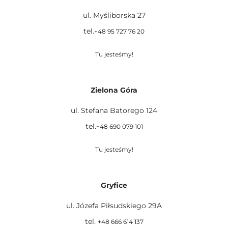
ul. Myśliborska 27
tel.
+48 95 727 76 20
Tu jesteśmy!
Zielona Góra
ul. Stefana Batorego 124
tel.
+48 690 079 101
Tu jesteśmy!
Gryfice
ul. Józefa Piłsudskiego 29A
tel.
+48 666 614 137