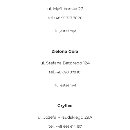
ul. Myśliborska 27
tel.
+48 95 727 76 20
Tu jesteśmy!
Zielona Góra
ul. Stefana Batorego 124
tel.
+48 690 079 101
Tu jesteśmy!
Gryfice
ul. Józefa Piłsudskiego 29A
tel.
+48 666 614 137