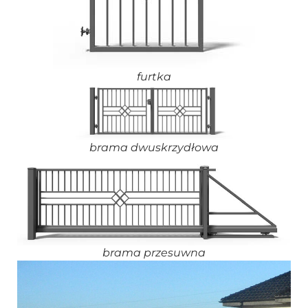
furtka
brama dwuskrzydłowa
brama przesuwna