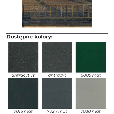
Dostępne kolory:
antracyt vs
antracyt
6005 mat
7016 mat
7024 mat
7030 mat