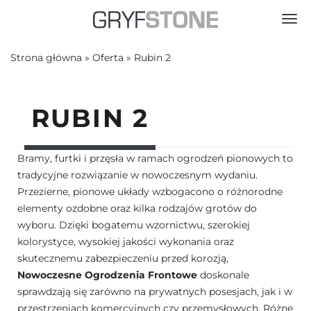
Toggl
Strona główna
»
Oferta
»
Rubin 2
RUBIN 2
Bramy, furtki i przęsła w ramach ogrodzeń pionowych to
tradycyjne rozwiązanie w nowoczesnym wydaniu.
Przezierne, pionowe układy wzbogacono o różnorodne
elementy ozdobne oraz kilka rodzajów grotów do
wyboru. Dzięki bogatemu wzornictwu, szerokiej
kolorystyce, wysokiej jakości wykonania oraz
skutecznemu zabezpieczeniu przed korozją,
Nowoczesne Ogrodzenia Frontowe
doskonale
sprawdzają się zarówno na prywatnych posesjach, jak i w
przestrzeniach komercyjnych czy przemysłowych. Różne