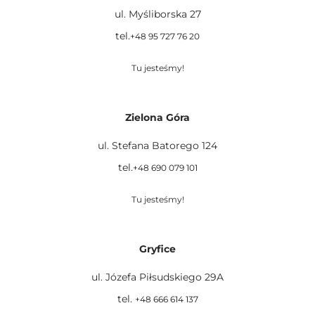
ul. Myśliborska 27
tel.
+48 95 727 76 20
Tu jesteśmy!
Zielona Góra
ul. Stefana Batorego 124
tel.
+48 690 079 101
Tu jesteśmy!
Gryfice
ul. Józefa Piłsudskiego 29A
tel.
+48 666 614 137