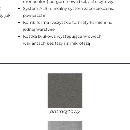
w
monocolor ( pergaminowa biel, antracytowy)
ć
System ALS- unikalny system zabezpieczenia
y jak
powierzchni
Kombiforma -wszystkie formaty kamieni na
jednej warstwie
Kostka brukowa występująca w dwóch
wariantach bez fazy i z mikrofazą
antracytowy