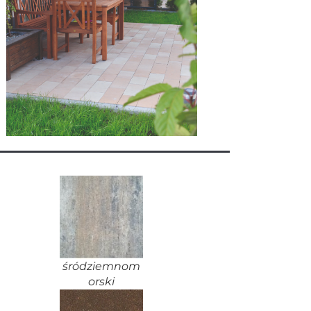
śródziemnom
orski