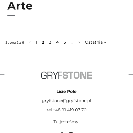
Arte
«
1
2
3
4
5
...
»
Ostatnia »
Strona 2 z 6
Lisie Pole
gryfstone@gryfstone.pl
tel.+48 91 419 07 70
Tu jesteśmy!