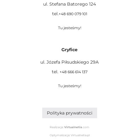
ul. Stefana Batorego 124
tel.
+48 690 079 101
Tu jesteśmy!
Gryfice
ul. Józefa Piłsudskiego 29A
tel.
+48 666 614 137
Tu jesteśmy!
Polityka prywatności
Realizacja:
Virtualnetia
.com
Optymalizacja: Virtualnetia.pl