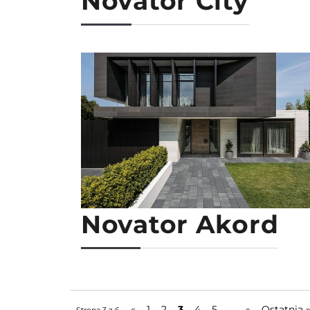
Novator City
Novator Akord
«
1
2
3
4
5
...
»
Ostatnia 