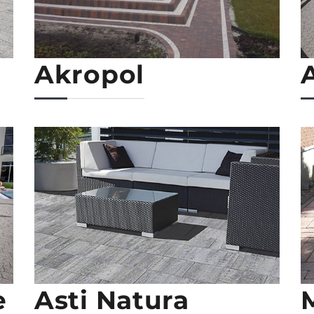
Akropol
e
Asti Natura